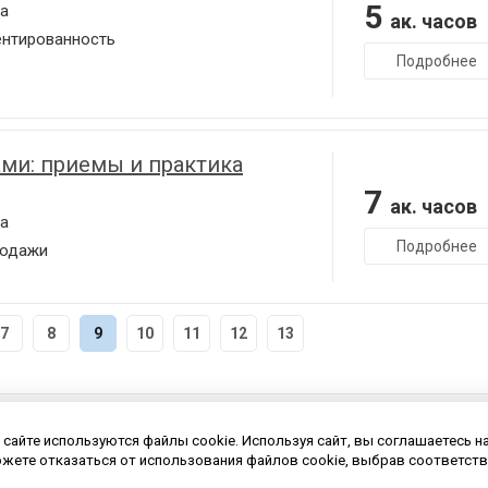
5
а
ак. часов
ентированность
Подробнее
ми: приемы и практика
7
ак. часов
а
Подробнее
родажи
7
8
9
10
11
12
13
 сайте используются файлы cookie. Используя сайт, вы соглашаетесь н
жете отказаться от использования файлов cookie, выбрав соответств