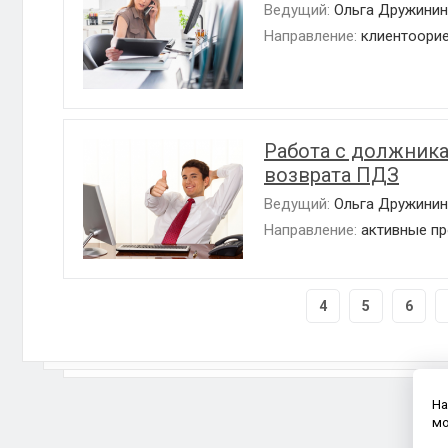
Ведущий:
Ольга Дружинин
Направление:
клиентоори
Работа с должника
возврата ПДЗ
Ведущий:
Ольга Дружинин
Направление:
активные п
4
5
6
На
мо