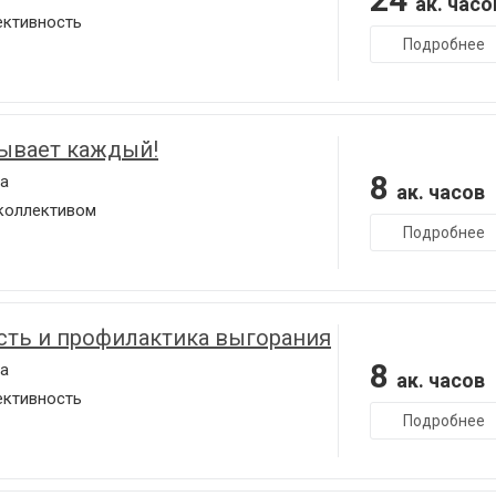
ак. часо
ективность
Подробнее
ывает каждый!
8
а
ак. часов
коллективом
Подробнее
сть и профилактика выгорания
8
а
ак. часов
ективность
Подробнее