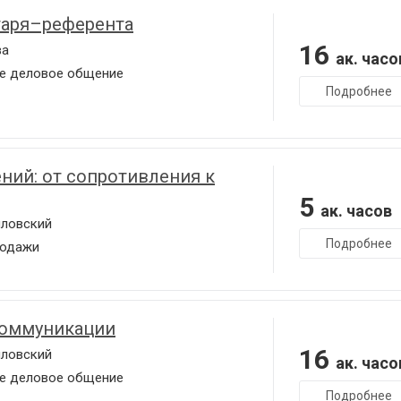
таря–референта
16
ва
ак. часо
е деловое общение
Подробнее
ний: от сопротивления к
5
ак. часов
иловский
Подробнее
родажи
коммуникации
16
иловский
ак. часо
е деловое общение
Подробнее