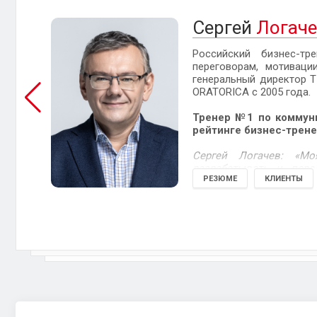
Сергей
Логаче
Российский бизнес-тр
переговорам, мотиваци
генеральный директор Т
ORATORICA c 2005 года.
Тренер №1 по коммун
рейтинге бизнес-трене
Сергей Логачев: «М
разрабатывать и пере
РЕЗЮМЕ
КЛИЕНТЫ
инструменты, присваив
своей мечте быстрее и л