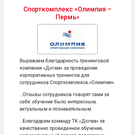
Спорткомплекс «Олимпия –
Пермь»
Бизн
Выражаем благодарность тренинговой
…Ваш
компании «Догма» за проведение
прод
корпоративных тренингов для
и по
сотрудников Спорткомплекса «Олимпия».
…Ваш
…Отзывы сотрудников говорят сами за
инте
себя: обучение было интересным,
обуч
актуальным и познавательным.
по-н
…Благодарим команду TK «Догма» за
…На
качественно проведенное обучение,
сотр