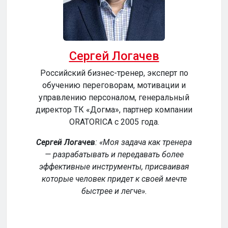
Сергей Логачев
Российский бизнес-тренер, эксперт по
обучению переговорам, мотивации и
сер
управлению персоналом, генеральный
директор ТК «Догма», партнер компании
ORATORICA c 2005 года.
у
Сергей Логачев
:
Моя задача как тренера
— разрабатывать и передавать более
эффективные инструменты, присваивая
уч
которые человек придет к своей мечте
обе
быстрее и легче
.
р