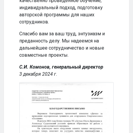
качественно проведенное обучение,
сотр
индивидуальный подход, подготовку
совм
авторской программы для наших
успе
сотрудников.
Кома
Спасибо вам за ваш труд, энтузиазм и
2024
преданность делу. Мы надеемся на
дальнейшее сотрудничество и новые
совместные проекты.
С.И. Комонов, генеральный директор
3 декабря 2024 г.