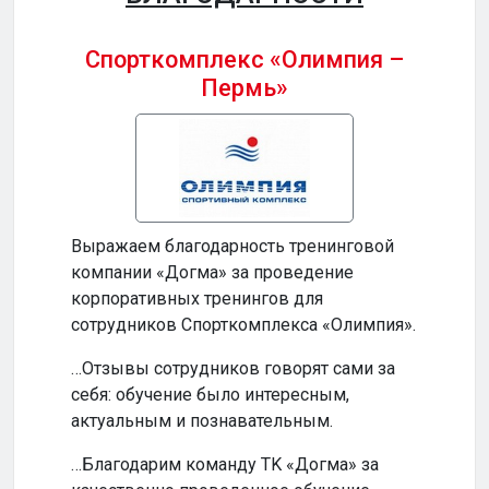
Спорткомплекс «Олимпия –
Пермь»
Бизн
Выражаем благодарность тренинговой
…Ваш
компании «Догма» за проведение
прод
корпоративных тренингов для
и по
сотрудников Спорткомплекса «Олимпия».
…Ваш
…Отзывы сотрудников говорят сами за
инте
себя: обучение было интересным,
обуч
актуальным и познавательным.
по-н
…Благодарим команду TK «Догма» за
…На