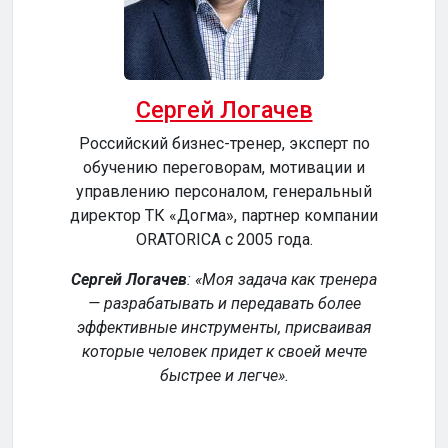
Сергей Логачев
Российский бизнес-тренер, эксперт по
обучению переговорам, мотивации и
сер
управлению персоналом, генеральный
директор ТК «Догма», партнер компании
ORATORICA c 2005 года.
у
Сергей Логачев
:
Моя задача как тренера
— разрабатывать и передавать более
эффективные инструменты, присваивая
уч
которые человек придет к своей мечте
обе
быстрее и легче
.
р