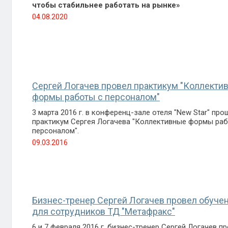
чтобы стабильнее работать на рынке»
04.08.2020
Сергей Логачев провел практикум "Коллекти
формы работы с персоналом"
3 марта 2016 г. в конференц-зале отеля "New Star" про
практикум Сергея Логачева "Коллективные формы раб
персоналом".
09.03.2016
Бизнес-тренер Сергей Логачев провел обуче
для сотрудников ТД "Метафракс"
6 и 7 февраля 2016 г. бизнес-тренер Сергей Логачев п