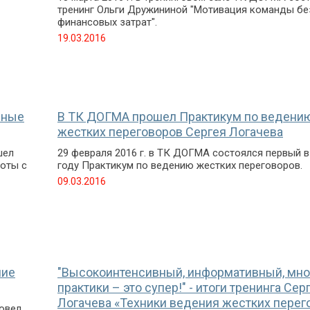
тренинг Ольги Дружининой "Мотивация команды бе
финансовых затрат".
19.03.2016
вные
В ТК ДОГМА прошел Практикум по ведени
жестких переговоров Сергея Логачева
шел
29 февраля 2016 г. в ТК ДОГМА состоялся первый в
оты с
году Практикум по ведению жестких переговоров.
09.03.2016
ние
"Высокоинтенсивный, информативный, мно
практики – это супер!" - итоги тренинга Сер
Логачева «Техники ведения жестких перег
ровел