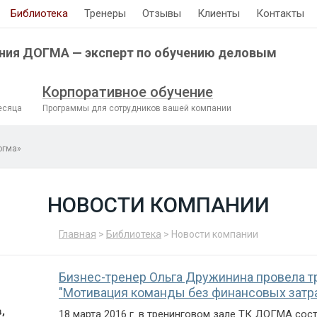
Библиотека
Тренеры
Отзывы
Клиенты
Контакты
ния ДОГМА — эксперт по обучению деловым
Корпоративное обучение
есяца
Программы для сотрудников вашей компании
огма»
НОВОСТИ КОМПАНИИ
Главная
>
Библиотека
> Новости компании
Бизнес-тренер Ольга Дружинина провела т
"Мотивация команды без финансовых затр
,
18 марта 2016 г. в тренинговом зале ТК ДОГМА сос