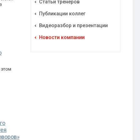
Статьи тренеров
з
Публикации коллег
Видеоразбор и презентации
Новости компании
ю
 этом
го
гея
оворов»