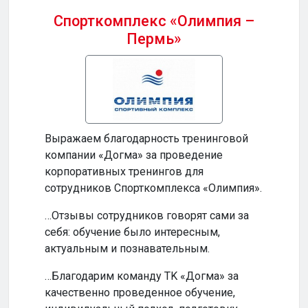
Спорткомплекс «Олимпия –
Пермь»
Бизн
Выражаем благодарность тренинговой
…Ваш
компании «Догма» за проведение
прод
корпоративных тренингов для
и по
сотрудников Спорткомплекса «Олимпия».
…Ваш
…Отзывы сотрудников говорят сами за
инте
себя: обучение было интересным,
обуч
актуальным и познавательным.
по-н
…Благодарим команду TK «Догма» за
…На
качественно проведенное обучение,
сотр