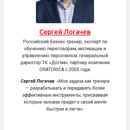
Сергей Логачев
Российский бизнес-тренер, эксперт по
обучению переговорам, мотивации и
сер
управлению персоналом, генеральный
директор ТК «Догма», партнер компании
ORATORICA c 2005 года.
у
Сергей Логачев
:
Моя задача как тренера
— разрабатывать и передавать более
эффективные инструменты, присваивая
уч
которые человек придет к своей мечте
обе
быстрее и легче
.
р