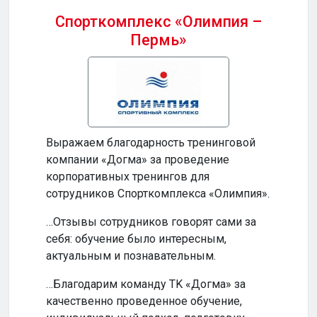
Спорткомплекс «Олимпия –
Пермь»
Бизн
Выражаем благодарность тренинговой
…Ваш
компании «Догма» за проведение
прод
корпоративных тренингов для
и по
сотрудников Спорткомплекса «Олимпия».
…Ваш
…Отзывы сотрудников говорят сами за
инте
себя: обучение было интересным,
обуч
актуальным и познавательным.
по-н
…Благодарим команду TK «Догма» за
…На
качественно проведенное обучение,
сотр