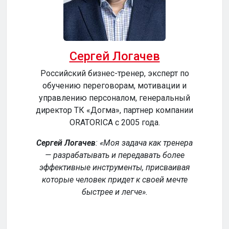
Сергей Логачев
Российский бизнес-тренер, эксперт по
обучению переговорам, мотивации и
сер
управлению персоналом, генеральный
директор ТК «Догма», партнер компании
ORATORICA c 2005 года.
у
Сергей Логачев
:
Моя задача как тренера
— разрабатывать и передавать более
эффективные инструменты, присваивая
уч
которые человек придет к своей мечте
обе
быстрее и легче
.
р