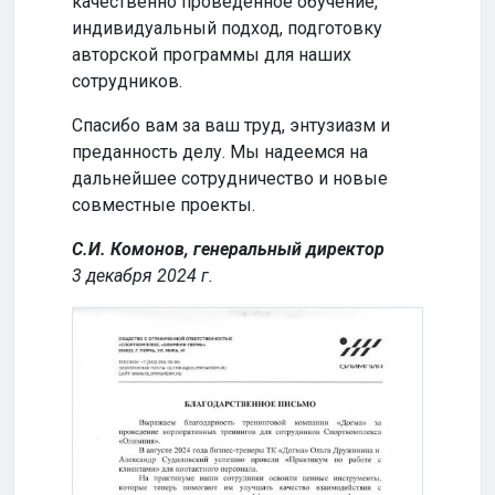
качественно проведенное обучение,
сотр
индивидуальный подход, подготовку
совм
авторской программы для наших
успе
сотрудников.
Кома
Спасибо вам за ваш труд, энтузиазм и
2024
преданность делу. Мы надеемся на
дальнейшее сотрудничество и новые
совместные проекты.
С.И. Комонов, генеральный директор
3 декабря 2024 г.