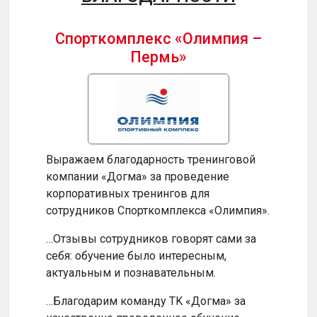
Спорткомплекс «Олимпия –
Пермь»
Бизн
Выражаем благодарность тренинговой
…Ваш
компании «Догма» за проведение
прод
корпоративных тренингов для
и по
сотрудников Спорткомплекса «Олимпия».
…Ваш
…Отзывы сотрудников говорят сами за
инте
себя: обучение было интересным,
обуч
актуальным и познавательным.
по-н
…Благодарим команду TK «Догма» за
…На