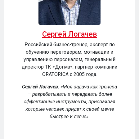
Сергей Логачев
Российский бизнес-тренер, эксперт по
обучению переговорам, мотивации и
сер
управлению персоналом, генеральный
директор ТК «Догма», партнер компании
ORATORICA c 2005 года.
у
Сергей Логачев
:
Моя задача как тренера
— разрабатывать и передавать более
эффективные инструменты, присваивая
уч
которые человек придет к своей мечте
обе
быстрее и легче
.
р