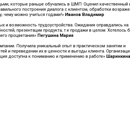
ьми, которые раньше обучались в ШМП. Оценил качественный 
авильного построения диалога с клиентом, обработки возраже
у, чему можно учиться годами!»
Иванов Владимир
х и возможность трудоустройства. Ожидания оправдались на 
остей, презентации продукта, т.е продажи в целом. Хотелось 
шего процветания»
Пегушина Мария
мпании. Получила уникальный опыт в практическом занятии и
тей и переведении их в ценности и выгоды клиента. Организаци
ация доступна к пониманию и применению в работе»
Шаринкина