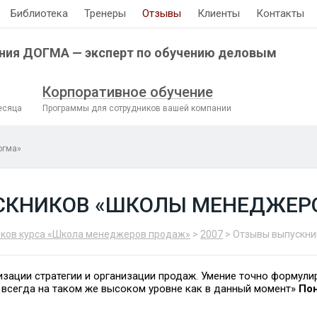
Библиотека
Тренеры
Отзывы
Клиенты
Контакты
ния ДОГМА — эксперт по обучению деловым
Корпоративное обучение
есяца
Программы для сотрудников вашей компании
огма»
СКНИКОВ «ШКОЛЫ МЕНЕДЖЕРО
ков курса «Школа менеджеров продаж»
>
2007
> Отзывы выпускни
зации стратегии и организации продаж. Умение точно формули
 всегда на таком же высоком уровне как в данный момент»
По