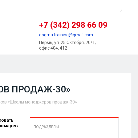
+7 (342) 298 66 09
dogma.training@gmail.com
Пермь, ул. 25 Октября, 70/1,
офис 404, 412
В ПРОДАЖ-30»
ков «Школы менеджеров продаж-30»
ровать
номарев
ПОДРАЗДЕЛЫ: