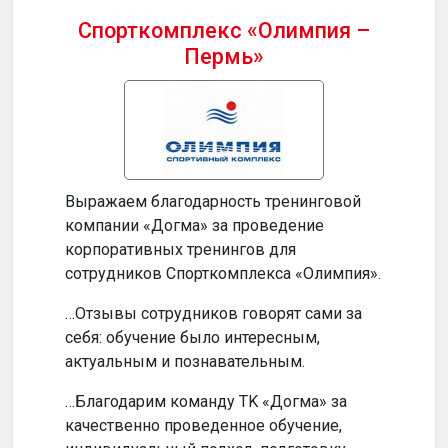
Спорткомплекс «Олимпия –
Пермь»
Бизн
Выражаем благодарность тренинговой
…Ваш
компании «Догма» за проведение
прод
корпоративных тренингов для
и по
сотрудников Спорткомплекса «Олимпия».
…Ваш
…Отзывы сотрудников говорят сами за
инте
себя: обучение было интересным,
обуч
актуальным и познавательным.
по-н
…Благодарим команду TK «Догма» за
…На
качественно проведенное обучение,
сотр