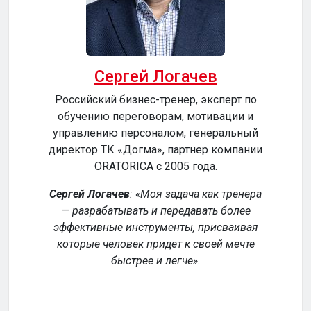
Сергей Логачев
Российский бизнес-тренер, эксперт по
обучению переговорам, мотивации и
сер
управлению персоналом, генеральный
директор ТК «Догма», партнер компании
ORATORICA c 2005 года.
у
Сергей Логачев
:
Моя задача как тренера
— разрабатывать и передавать более
эффективные инструменты, присваивая
уч
которые человек придет к своей мечте
обе
быстрее и легче
.
р