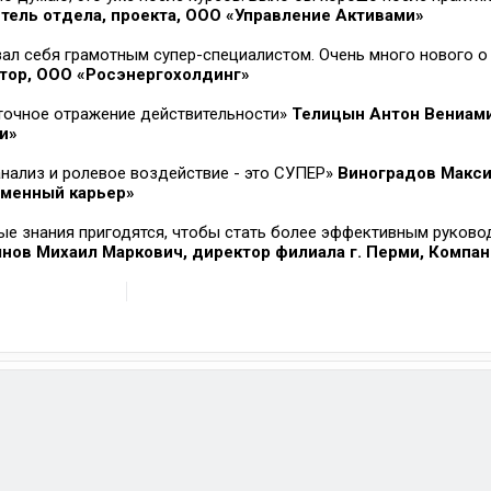
тель отдела, проекта, ООО «Управление Активами»
азал себя грамотным супер-специалистом. Очень много нового о
тор, ООО «Росэнергохолдинг»
точное отражение действительности»
Телицын Антон Вениам
и»
анализ и ролевое воздействие - это СУПЕР»
Виноградов Макс
аменный карьер»
ные знания пригодятся, чтобы стать более эффективным руково
нов Михаил Маркович, директор филиала г. Перми, Компан