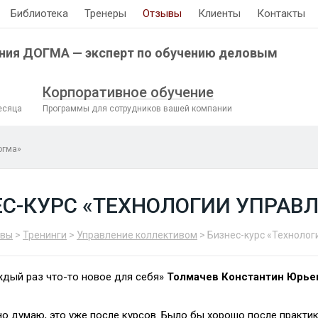
Библиотека
Тренеры
Отзывы
Клиенты
Контакты
ния ДОГМА — эксперт по обучению деловым
Корпоративное обучение
есяца
Программы для сотрудников вашей компании
огма»
С-КУРС «ТЕХНОЛОГИИ УПРАВ
ывы
>
Тренинги
>
Управление коллективом
> Бизнес-курс «Технолог
аждый раз что-то новое для себя»
Толмачев Константин Юрье
но думаю, это уже после курсов. Было бы хорошо после практик