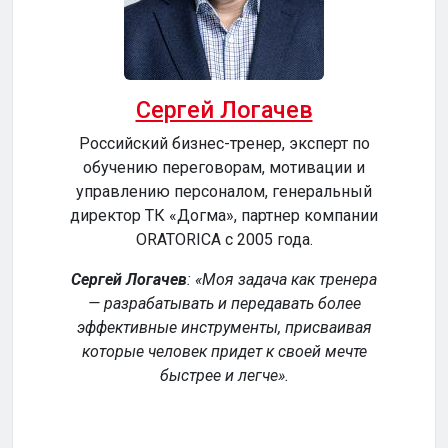
Сергей Логачев
Российский бизнес-тренер, эксперт по
обучению переговорам, мотивации и
сер
управлению персоналом, генеральный
директор ТК «Догма», партнер компании
ORATORICA c 2005 года.
у
Сергей Логачев
:
Моя задача как тренера
— разрабатывать и передавать более
эффективные инструменты, присваивая
уч
которые человек придет к своей мечте
обе
быстрее и легче
.
р