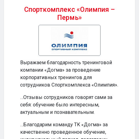
Спорткомплекс «Олимпия –
Пермь»
Бизн
Выражаем благодарность тренинговой
…Ваш
компании «Догма» за проведение
прод
корпоративных тренингов для
и по
сотрудников Спорткомплекса «Олимпия».
…Ваш
…Отзывы сотрудников говорят сами за
инте
себя: обучение было интересным,
обуч
актуальным и познавательным.
по-н
…Благодарим команду TK «Догма» за
…На
качественно проведенное обучение,
сотр