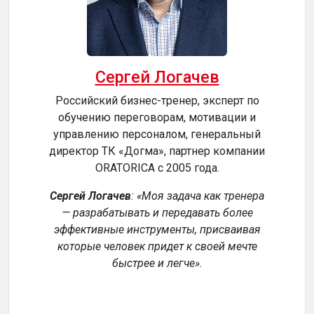
Сергей Логачев
Российский бизнес-тренер, эксперт по
обучению переговорам, мотивации и
сер
управлению персоналом, генеральный
директор ТК «Догма», партнер компании
ORATORICA c 2005 года.
у
Сергей Логачев
:
Моя задача как тренера
— разрабатывать и передавать более
эффективные инструменты, присваивая
уч
которые человек придет к своей мечте
обе
быстрее и легче
.
р