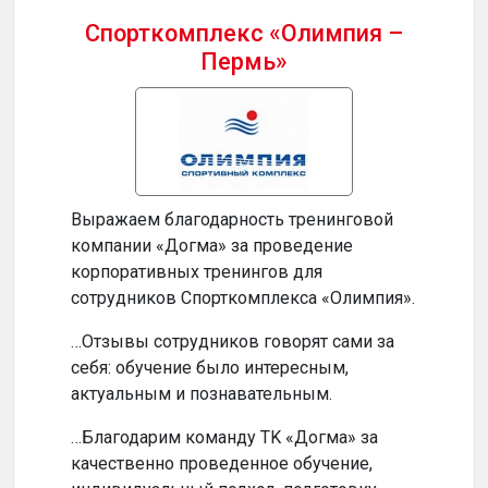
Спорткомплекс «Олимпия –
Пермь»
Бизн
Выражаем благодарность тренинговой
…Ваш
компании «Догма» за проведение
прод
корпоративных тренингов для
и по
сотрудников Спорткомплекса «Олимпия».
…Ваш
…Отзывы сотрудников говорят сами за
инте
себя: обучение было интересным,
обуч
актуальным и познавательным.
по-н
…Благодарим команду TK «Догма» за
…На
качественно проведенное обучение,
сотр