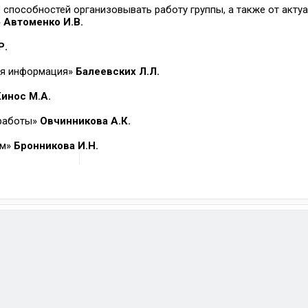
 способностей организовывать работу группы, а также от акту
»
Автоменко И.В.
Р.
ная информация»
Балеевских Л.Л.
Кинос М.А.
 работы»
Овчинникова А.К.
ом»
Бронникова И.Н.