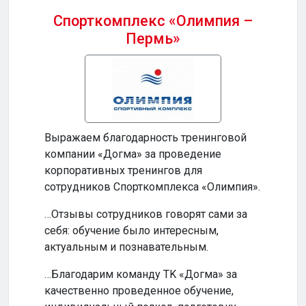
Спорткомплекс «Олимпия –
Пермь»
Бизн
Выражаем благодарность тренинговой
…Ваш
компании «Догма» за проведение
прод
корпоративных тренингов для
и по
сотрудников Спорткомплекса «Олимпия».
…Ваш
…Отзывы сотрудников говорят сами за
инте
себя: обучение было интересным,
обуч
актуальным и познавательным.
по-н
…Благодарим команду TK «Догма» за
…На
качественно проведенное обучение,
сотр