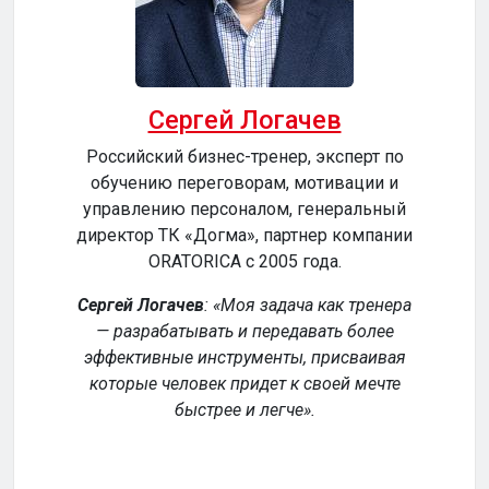
Сергей Логачев
Российский бизнес-тренер, эксперт по
обучению переговорам, мотивации и
сер
управлению персоналом, генеральный
директор ТК «Догма», партнер компании
ORATORICA c 2005 года.
у
Сергей Логачев
:
Моя задача как тренера
— разрабатывать и передавать более
эффективные инструменты, присваивая
уч
которые человек придет к своей мечте
обе
быстрее и легче
.
р