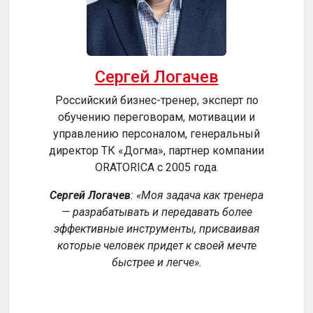
Сергей Логачев
Российский бизнес-тренер, эксперт по
обучению переговорам, мотивации и
сер
управлению персоналом, генеральный
директор ТК «Догма», партнер компании
ORATORICA c 2005 года.
у
Сергей Логачев
:
Моя задача как тренера
— разрабатывать и передавать более
эффективные инструменты, присваивая
уч
которые человек придет к своей мечте
обе
быстрее и легче
.
р