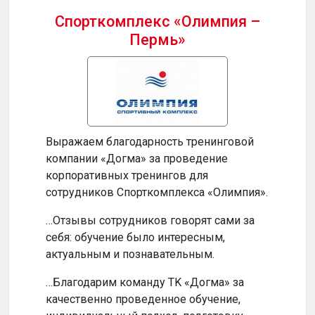
Спорткомплекс «Олимпия –
Пермь»
Бизн
Выражаем благодарность тренинговой
…Ваш
компании «Догма» за проведение
прод
корпоративных тренингов для
и по
сотрудников Спорткомплекса «Олимпия».
…Ваш
…Отзывы сотрудников говорят сами за
инте
себя: обучение было интересным,
обуч
актуальным и познавательным.
по-н
…Благодарим команду TK «Догма» за
…На
качественно проведенное обучение,
сотр