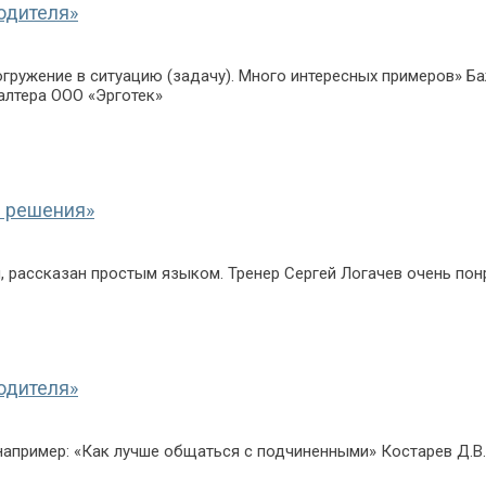
одителя»
гружение в ситуацию (задачу). Много интересных примеров» Б
алтера ООО «Эрготек»
и решения»
и, рассказан простым языком. Тренер Сергей Логачев очень пон
одителя»
например: «Как лучше общаться с подчиненными» Костарев Д.В.