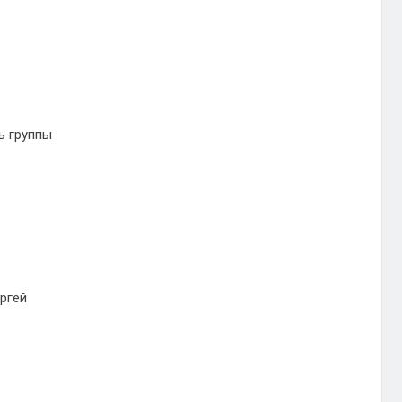
ь группы
ргей