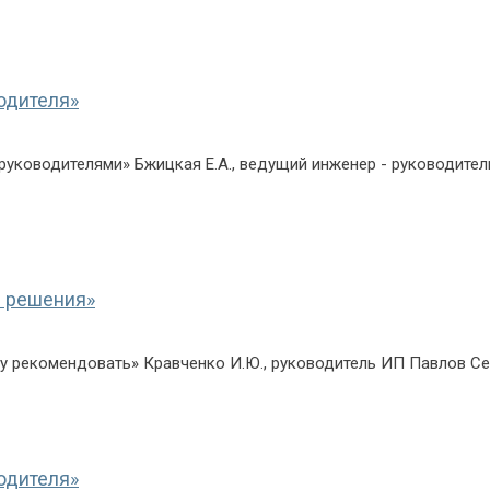
одителя»
 руководителями» Бжицкая Е.А., ведущий инженер - руководител
и решения»
уду рекомендовать» Кравченко И.Ю., руководитель ИП Павлов Се
одителя»