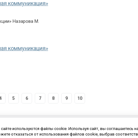
ная коммуникация»
кции» Назарова М.
ная коммуникация»
4
5
6
7
8
9
10
 сайте используются файлы cookie. Используя сайт, вы соглашаетесь н
жете отказаться от использования файлов cookie, выбрав соответств