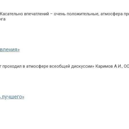
Касательно впечатлений – очень положительные, атмосфера пр
нга
авления»
нг проходил в атмосфере всеобщей дискуссии» Каримов А.И., О
ь лучшего»