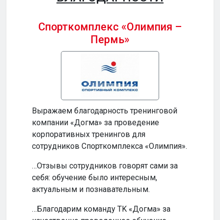
Спорткомплекс «Олимпия –
Пермь»
Бизн
Выражаем благодарность тренинговой
…Ваш
компании «Догма» за проведение
прод
корпоративных тренингов для
и по
сотрудников Спорткомплекса «Олимпия».
…Ваш
…Отзывы сотрудников говорят сами за
инте
себя: обучение было интересным,
обуч
актуальным и познавательным.
по-н
…Благодарим команду TK «Догма» за
…На