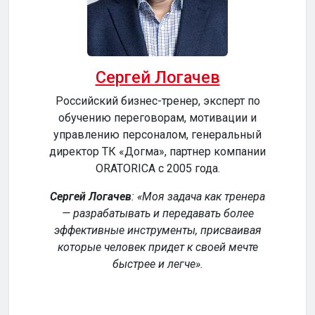
Сергей Логачев
Российский бизнес-тренер, эксперт по
обучению переговорам, мотивации и
сер
управлению персоналом, генеральный
директор ТК «Догма», партнер компании
ORATORICA c 2005 года.
у
Сергей Логачев
:
Моя задача как тренера
— разрабатывать и передавать более
эффективные инструменты, присваивая
уч
которые человек придет к своей мечте
обе
быстрее и легче
.
р