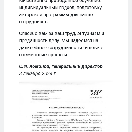
качественно проведенное обучение,
сотр
индивидуальный подход, подготовку
совм
авторской программы для наших
успе
сотрудников.
Кома
Спасибо вам за ваш труд, энтузиазм и
2024
преданность делу. Мы надеемся на
дальнейшее сотрудничество и новые
совместные проекты.
С.И. Комонов, генеральный директор
3 декабря 2024 г.